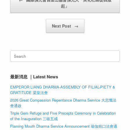
起」
Next Post
→
Search
for:
最新消息 ｜Latest News
EMPEROR LIANG DHARMA-ASSEMBLY OF FILIAL-PIETY &
GRATITUDE 梁皇法會
2026 Great Compassion Repentance Dharma Service 大悲懺法
會通啟
Triple Gem Refuge and Five Precepts Ceremony in Celebration
of the Inauguration 三皈五戒
Flaming Mouth Dharma Service Announcement 瑜伽焰口法會通