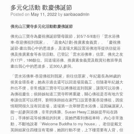
多元化活動 歡慶佛誕節
Posted on
May 11, 2022
by
sanbaoadmin
佛光山三寶寺多元化活動歡慶佛誕節
佛光山三寶寺為慶祝佛誕節暨母親節，於5/7-5/8進行「雲水浴佛
車-恭迎佛祖到我家」、「蔬食A計劃-推廣素食義賣」、「慶祝佛
誕節-畫出我心中的悉達多」及道場大殿設置浴佛池等提供信徒浴
佛及推廣素食等各項活動。已登記「雲水浴佛車」信眾、佛光之友
共17戶，186餘位。回道場浴佛、推廣素食義賣及觀賞社教班學員
畫出我心中的悉達多，近300人參與。
「雲水浴佛車-恭迎佛祖到我家」前往信眾家，年紀最長為96歲的
侯黃金環長者，她表示過去還可以回道場當義工，但隨著年紀越大
外出不便，非常感謝三寶寺可以將佛祖送到我家，讓我可以浴佛，
為佛祖慶生；侯師姊知道三寶寺即將重建，關心佛祖是否有地方安
奉讓信眾可以禮拜。劉明珠師姐在家門口設置香案恭迎佛祖，因疫
情期間很久沒有回道場，道場第一次舉辦雲水浴佛，這因緣讓家人
能一起參與浴佛，非常的殊勝。Susan Hway三姊妹提早站在路
口，手捧鮮花等候佛祖的到來，當她們看到佛祖車時，內心非常激
動，不斷地說著「Welcome Buddha to my house」。老信徒戴文
英師姐家住四樓沒有電梯，她因行動不便，上下樓需要有人背，但