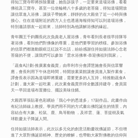
得知三寶寺即將拆除重建，她告訴孩子，一定要來道場浴佛，看看
佛祖及三寶寺。甚至一位坐輪椅八十多歲的老菩薩，得知道場開放
讓信眾進入浴佛，讓孩子帶她來，靜靜的在大殿坐了近一小時與佛
接心。住在道場附近的西方人士也透過海報得知可以到道場浴佛，
特別邀請朋友一起前來，法師特別為他講解浴佛的緣起。
青年團王千鈞團長此次負責老人屋浴佛，青年看到長者很早排隊等
著浴佛，看到他們對佛像的尊重，是他們要學習的榜樣。參加浴佛
的信眾們都激動眼眶泛紅說不出話，紛紛感謝住持如揚法師心念老
菩薩的不便，讓我們可以參加「雲水浴佛車-恭迎佛祖到我家」。
「蔬食A計劃-推廣素食義賣」由帝利市分會譚慧施會長與信眾響
應，會長利用下午休息時間，特開放素菜館讓會員進入製作素食，
譚會長表示因為道場即將重建，需要更多的人互持，特推動蔬食A
計劃，邀大家一起吃素，此次素食義賣所得全數護持建寺，會員當
天一早回道場布置攤位、擺設美味佳餚。
大殿西單張貼著色彩繽紛「我心中的悉達多」17副作品。此畫作由
有紀法師線上教授。學員們用不同的方式畫出佛陀誕生的情景，內
容結合有大象、松鼠、鹿、鳥等動物 ，及祥雲、蓮、菩提樹及氣
球歡慶太子降誕人間。
住持如揚法師表示，此次以多元化的創意活動慶祝佛誕節，不但增
進了大眾對佛誕節精神、歷史的瞭解，也帶動大家對佛教的信仰與