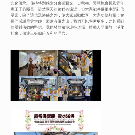
文化傳承。住持特別感謝分會鍾藝文、史秋梅、譚慧施會長及青年
團王千鈞團長，雖然兩天的路程有遠近，但大家能將佛祖車開到信
眾家，除了讓信眾浴佛之外，使大家感動歡喜，大家功德無量；會
長們感謝星雲大師，因為有佛光山，我們可以學習更多，尤其看到
信眾對佛教的堅信。我們發願積極護持道場，推動人間佛教、淨化
社會，傳達三好四給五和的理念。