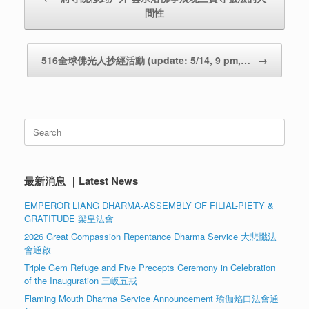
間性
516全球佛光人抄經活動 (update: 5/14, 9 pm,…
→
Search
for:
最新消息 ｜Latest News
EMPEROR LIANG DHARMA-ASSEMBLY OF FILIAL-PIETY &
GRATITUDE 梁皇法會
2026 Great Compassion Repentance Dharma Service 大悲懺法
會通啟
Triple Gem Refuge and Five Precepts Ceremony in Celebration
of the Inauguration 三皈五戒
Flaming Mouth Dharma Service Announcement 瑜伽焰口法會通