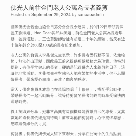
佛光人前往金門老人公寓為長者義剪
Posted on
September 29, 2024
by
sanbaoadmin
國際佛光會舊金山協會日落分會會長余達開，於9月22日帶領資深
義工劉淑姬、Hao Doan與邱妹師姐，前往金門老人公寓為長者舉
辦「義剪活動」。三位剪髮師皆擁有超過二十年的經驗，當天有近
十位年齡介於60至100歲的長者前來參加。
老人公寓的負責人李兆傑先生表示，許多長者因行動不便、依賴輪
椅，無法外出理髮，因此義工前來提供剪髮服務尤為珍貴。他特別
提到，有位平常健忘的長者，卻總是記得佛光人來義剪的日子，這
讓他非常感動。李兆傑先生對佛光人能在繁忙的生活中，仍不忘關
懷長者、帶來愛心服務，表達了由衷的感謝。
當天，佛光會員李雅慧也在現場領唱「十修歌」，搭配手部動作，
帶動長者們一起活動筋骨，讓等待剪髮的長者能夠同時享受愉快的
運動時光。
義工劉淑姬分享，她非常高興有這個機緣能貢獻自己的專長，尤其
當她知道長者們總是期待義工前來為他們剪髮時，心中滿懷感恩，
感嘆這份緣分的可貴。
剪髮後，長者們與佛光人留下來聊天，分享在公寓中的生活點滴。