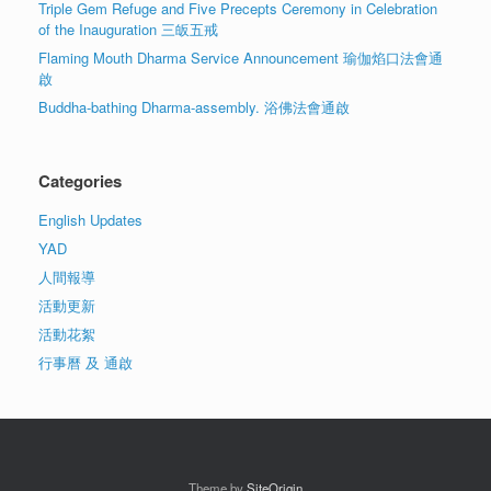
Triple Gem Refuge and Five Precepts Ceremony in Celebration
of the Inauguration 三皈五戒
Flaming Mouth Dharma Service Announcement 瑜伽焰口法會通
啟
Buddha-bathing Dharma-assembly. 浴佛法會通啟
Categories
English Updates
YAD
人間報導
活動更新
活動花絮
行事曆 及 通啟
Theme by
SiteOrigin