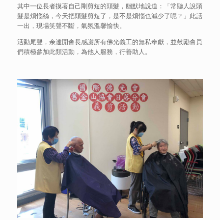
其中一位長者摸著自己剛剪短的頭髮，幽默地說道：「常聽人說頭
髮是煩惱絲，今天把頭髮剪短了，是不是煩惱也減少了呢？」此話
一出，現場笑聲不斷，氣氛溫馨愉快。
活動尾聲，余達開會長感謝所有佛光義工的無私奉獻，並鼓勵會員
們積極參加此類活動，為他人服務，行善助人。