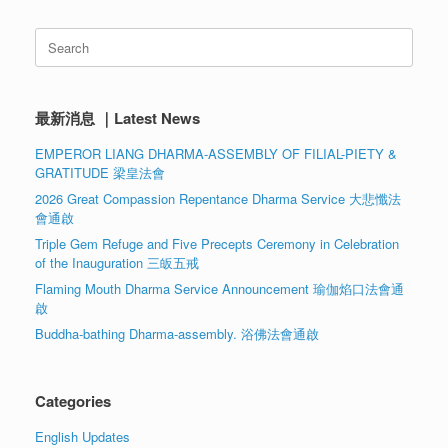
Search
for:
最新消息 ｜Latest News
EMPEROR LIANG DHARMA-ASSEMBLY OF FILIAL-PIETY &
GRATITUDE 梁皇法會
2026 Great Compassion Repentance Dharma Service 大悲懺法
會通啟
Triple Gem Refuge and Five Precepts Ceremony in Celebration
of the Inauguration 三皈五戒
Flaming Mouth Dharma Service Announcement 瑜伽焰口法會通
啟
Buddha-bathing Dharma-assembly. 浴佛法會通啟
Categories
English Updates